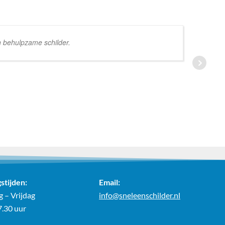
n behulpzame schilder.
stijden:
Email:
 – Vrijdag
info@sneleenschilder.nl
7.30 uur