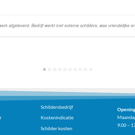
k afgeleverd. Bedrijf werkt met externe schilders, was vriendelijke e
Schildersbedrijf
Opening
Maandag
r
Kostenindicatie
9.00 – 1
Schilder kosten