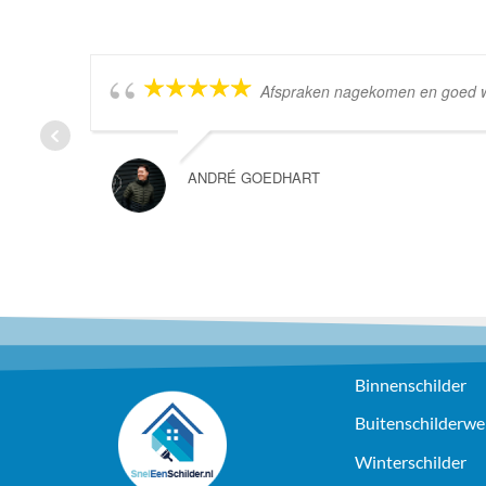
Afspraken nagekomen en goed wer
ANDRÉ GOEDHART
Binnenschilder
Buitenschilderwe
Winterschilder