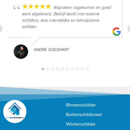
Afspraken nagekomen en goed
werk afgeleverd. Bedrijf werkt met externe
schilders, was vriendelijke en behulpzame
schilder.
ANDRÉ GOEDHART
Binnenschilder
Buitenschilderwer
Winterschilder