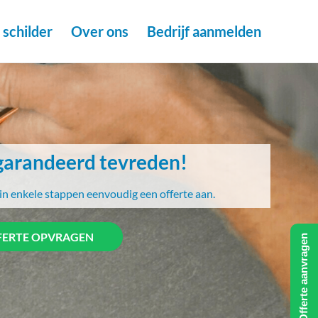
schilder
Over ons
Bedrijf aanmelden
arandeerd tevreden!
in enkele stappen eenvoudig een offerte aan.
FERTE OPVRAGEN
Offerte aanvragen