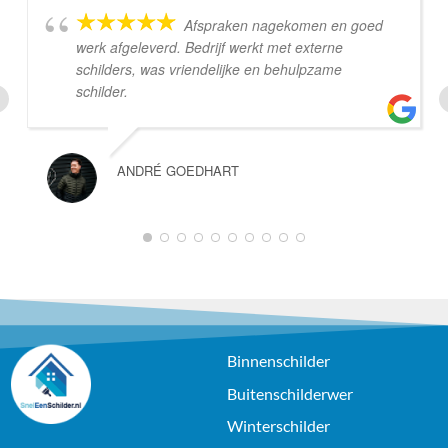
Afspraken nagekomen en goed
werk afgeleverd. Bedrijf werkt met externe
schilders, was vriendelijke en behulpzame
schilder.
ANDRÉ GOEDHART
Binnenschilder
Buitenschilderwer
Winterschilder